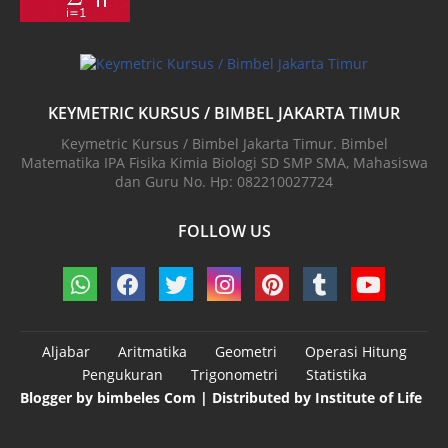
KEYMETRIC KURSUS / BIMBEL JAKARTA TIMUR
Keymetric Kursus / Bimbel Jakarta Timur. Bimbel
Matematika IPA Fisika Kimia Biologi SD SMP SMA, Mahasiswa
dan Guru No. Hp: 082210027724
FOLLOW US
Aljabar
Aritmatika
Geometri
Operasi Hitung
Pengukuran
Trigonometri
Statistika
Blogger by
bimbeles Com
| Distributed by
Institute of Life
Design by -
Blogger Templates
| Distributed by
BloggerTemplate.org