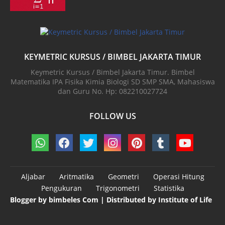
KEYMETRIC KURSUS / BIMBEL JAKARTA TIMUR
Keymetric Kursus / Bimbel Jakarta Timur. Bimbel
Matematika IPA Fisika Kimia Biologi SD SMP SMA, Mahasiswa
dan Guru No. Hp: 082210027724
FOLLOW US
Aljabar
Aritmatika
Geometri
Operasi Hitung
Pengukuran
Trigonometri
Statistika
Blogger by
bimbeles Com
| Distributed by
Institute of Life
Design by -
Blogger Templates
| Distributed by
BloggerTemplate.org