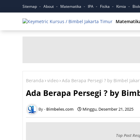
Sitemap
About
Matematika
IPA
Fisika
Kimia
Biol
Matematik
Beranda
video
Ada Berapa Persegi ? by Bimbel Jaka
Ada Berapa Persegi ? by Bimb
Bimbeles.com
Minggu, Desember 21, 2025
Top Post Res