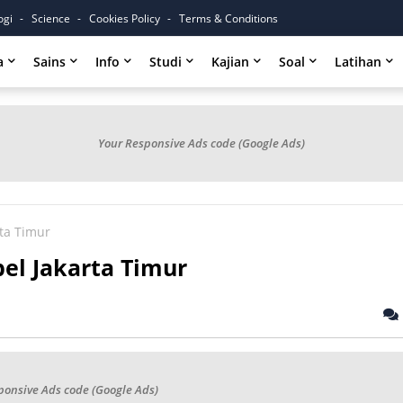
ogi
Science
Cookies Policy
Terms & Conditions
a
Sains
Info
Studi
Kajian
Soal
Latihan
Your Responsive Ads code (Google Ads)
rta Timur
el Jakarta Timur
ponsive Ads code (Google Ads)