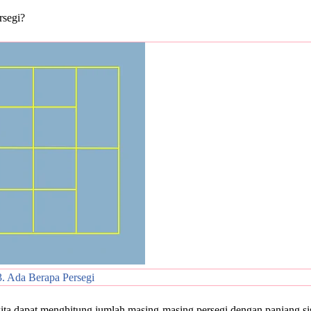
rsegi?
3. Ada Berapa Persegi
kita dapat menghitung jumlah masing-masing persegi dengan panjang si