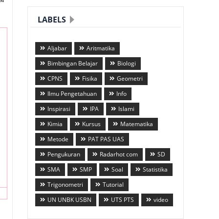
LABELS
Aljabar
Aritmatika
Bimbingan Belajar
Biologi
CPNS
Fisika
Geometri
Ilmu Pengetahuan
Info
Inspirasi
IPA
Islami
Kimia
Kursus
Matematika
Metode
PAT PAS UAS
Pengukuran
Radarhot com
SD
SMA
SMP
Soal
Statistika
Trigonometri
Tutorial
UN UNBK USBN
UTS PTS
video