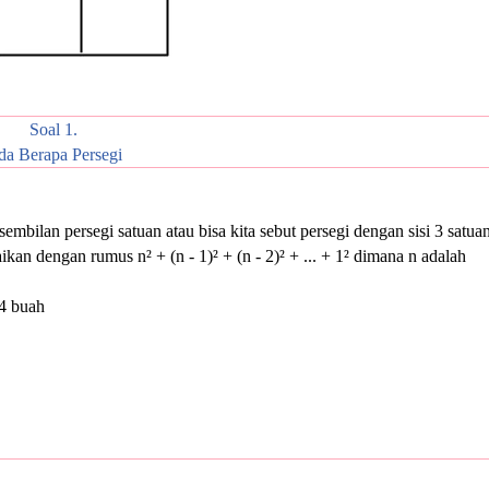
Soal 1.
a Berapa Persegi
sembilan persegi satuan atau bisa kita sebut persegi dengan sisi 3 satuan
ikan dengan rumus n² + (n - 1)² + (n - 2)² + ... + 1² dimana n adalah
14 buah