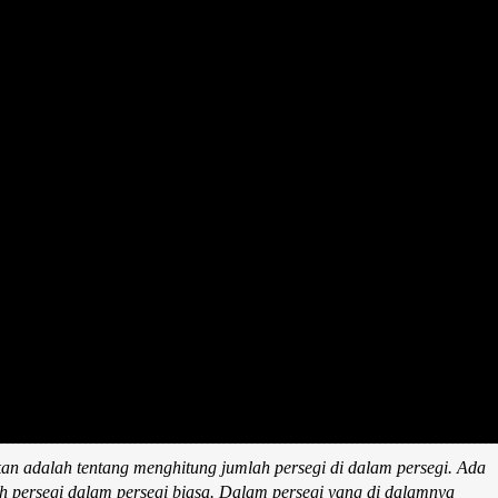
mukan adalah tentang menghitung jumlah persegi di dalam persegi. Ada
 persegi dalam persegi biasa. Dalam persegi yang di dalamnya