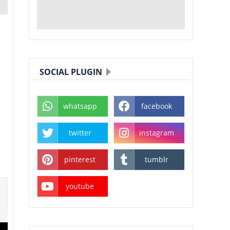
SOCIAL PLUGIN
whatsapp
facebook
twitter
instagram
pinterest
tumblr
youtube