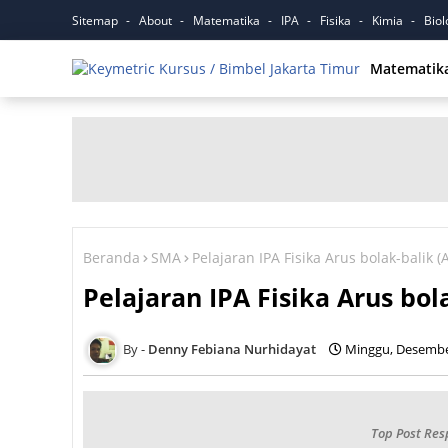
Sitemap
About
Matematika
IPA
Fisika
Kimia
Biol
Matematik
Beranda
SMA
Pelajaran IPA Fisika Arus bolak-balik (
Pelajaran IPA Fisika Arus bol
Denny Febiana Nurhidayat
Minggu, Desembe
Top Post Res