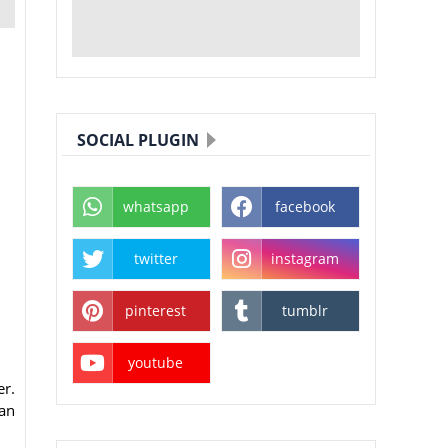
SOCIAL PLUGIN
whatsapp
facebook
twitter
instagram
pinterest
tumblr
youtube
er.
nan