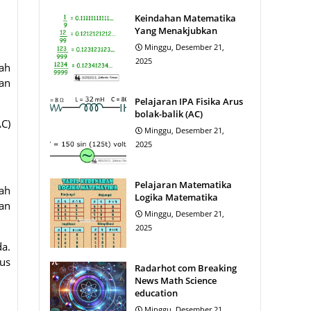
Keindahan Matematika
Yang Menakjubkan
Minggu, Desember 21,
2025
gah
kan
Pelajaran IPA Fisika Arus
bolak-balik (AC)
AC)
Minggu, Desember 21,
2025
Pelajaran Matematika
gah
Logika Matematika
an
Minggu, Desember 21,
2025
da.
lus
Radarhot com Breaking
News Math Science
education
Minggu, Desember 21,