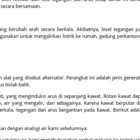
 secara bersamaan.
g berubah arah secara berkala. Akibatnya, level tegangan ju
 digunakan untuk mengalirkan listrik ke rumah, gedung perkantor
alat yang disebut alternator. Perangkat ini adalah jenis genera
s bolak-balik.
, yang menginduksi arus di sepanjang kawat. Rotasi kawat dap
ap, air yang mengalir, dan sebagainya. Karena kawat berputar 
rkala, tegangan dan arus bergantian pada kawat. Berikut adal
kan dengan analogi air kami sebelumnya:
u set pipa air, kami menghubungkan engkol mekanis ke piston y