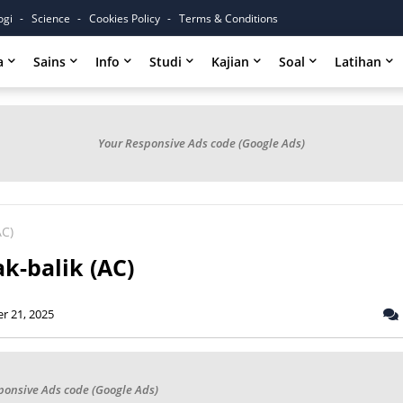
ogi
Science
Cookies Policy
Terms & Conditions
a
Sains
Info
Studi
Kajian
Soal
Latihan
Your Responsive Ads code (Google Ads)
AC)
ak-balik (AC)
r 21, 2025
ponsive Ads code (Google Ads)