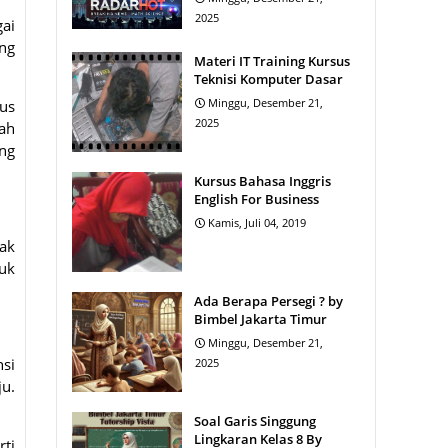
2025
gai
ng
Materi IT Training Kursus
Teknisi Komputer Dasar
Minggu, Desember 21,
us
2025
lah
ng
Kursus Bahasa Inggris
English For Business
Kamis, Juli 04, 2019
ak
tuk
Ada Berapa Persegi ? by
Bimbel Jakarta Timur
Minggu, Desember 21,
nsi
2025
ju.
Soal Garis Singgung
Lingkaran Kelas 8 By
rti