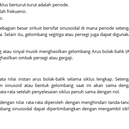
iklus berturut-turut adalah periode.
lah frekuensi.
o.
bagian besar sirkuit bersifat sinusoidal di mana periode seten
ya. Selain itu, gelombang segitiga atau persegi juga dapat diguna
g atau sinyal musik menghasilkan gelombang Arus bolak-balik (
ghasilkan ombak persegi atau gergaji.
rata nilai instan arus bolak-balik selama siklus lengkap. Seten
ngan sinusoid atau bentuk gelombang saat ini akan sama deng
 rata-rata setelah penyelesaian siklus penuh sama dengan nol.
dengan nilai rata-rata diperoleh dengan menghindari tanda-tan
lombang sinusoidal dapat dipertimbangkan dengan mengambil sik