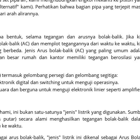
lternatif" kami). Perhatikan bahwa bagian pipa yang terjepit ma
ri arah alirannya.
a bentuk, selama tegangan dan arusnya bolak-balik. Jika ki
lak-balik (AC) dan memplot tegangannya dari waktu ke waktu, k
berbeda. Jenis Arus bolak-balik (AC) yang paling umum adal
ian besar rumah dan kantor memiliki tegangan berosilasi ya
) termasuk gelombang persegi dan gelombang segitiga:
tronik digital dan switching untuk menguji operasinya.
ara dan berguna untuk menguji elektronik linier seperti amplifie
mi, ini bukan satu-satunya "jenis" listrik yang digunakan. Sum
nis putar) secara alami menghasilkan tegangan bolak-balik da
u ke waktu.
ai arus bolak-balik, "jenis" listrik ini dikenal sebagai Arus Bol