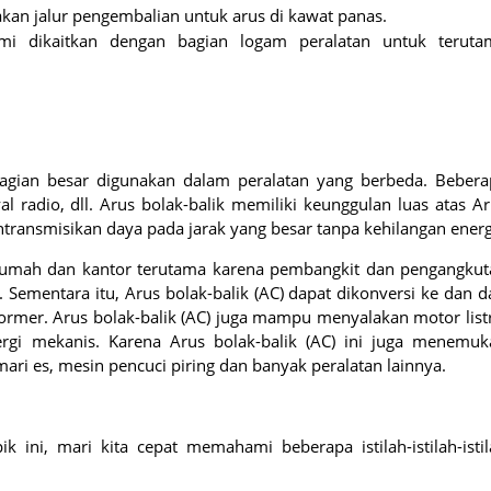
kan jalur pengembalian untuk arus di kawat panas.
mi dikaitkan dengan bagian logam peralatan untuk teruta
bagian besar digunakan dalam peralatan yang berbeda. Bebera
al radio, dll. Arus bolak-balik memiliki keunggulan luas atas A
transmisikan daya pada jarak yang besar tanpa kehilangan energ
i rumah dan kantor terutama karena pembangkit dan pengangkut
. Sementara itu, Arus bolak-balik (AC) dapat dikonversi ke dan d
rmer. Arus bolak-balik (AC) juga mampu menyalakan motor list
ergi mekanis. Karena Arus bolak-balik (AC) ini juga menemuk
ari es, mesin pencuci piring dan banyak peralatan lainnya.
k ini, mari kita cepat memahami beberapa istilah-istilah-isti