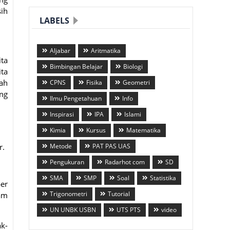
sih
LABELS
Aljabar
Aritmatika
ta
Bimbingan Belajar
Biologi
ita
ah
CPNS
Fisika
Geometri
ng
Ilmu Pengetahuan
Info
Inspirasi
IPA
Islami
Kimia
Kursus
Matematika
r.
Metode
PAT PAS UAS
Pengukuran
Radarhot com
SD
SMA
SMP
Soal
Statistika
ber
Trigonometri
Tutorial
lam
UN UNBK USBN
UTS PTS
video
ak-