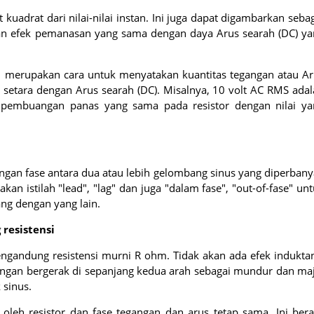
t kuadrat dari nilai-nilai instan. Ini juga dapat digambarkan seba
kan efek pemanasan yang sama dengan daya Arus searah (DC) ya
n merupakan cara untuk menyatakan kuantitas tegangan atau Ar
al setara dengan Arus searah (DC). Misalnya, 10 volt AC RMS ada
 pembuangan panas yang sama pada resistor dengan nilai ya
an fase antara dua atau lebih gelombang sinus yang diperbany
n istilah "lead", "lag" dan juga "dalam fase", "out-of-fase" un
g dengan yang lain.
 resistensi
mengandung resistensi murni R ohm. Tidak akan ada efek indukta
tegangan bergerak di sepanjang kedua arah sebagai mundur dan ma
 sinus.
oleh resistor dan fase tegangan dan arus tetap sama. Ini bera