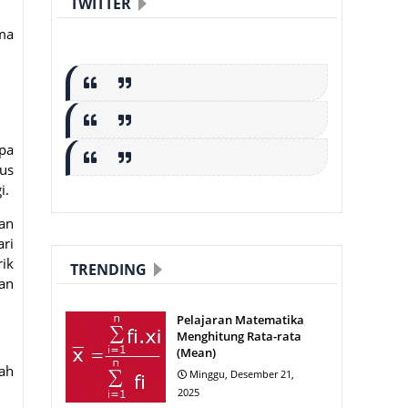
TWITTER
ma
pa
rus
i.
an
ari
rik
TRENDING
an
Pelajaran Matematika
Menghitung Rata-rata
(Mean)
lah
Minggu, Desember 21,
2025