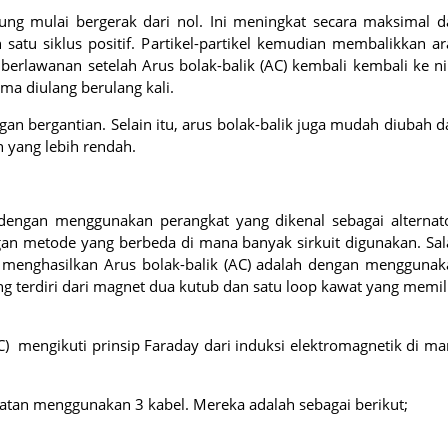
rung mulai bergerak dari nol. Ini meningkat secara maksimal 
atu siklus positif. Partikel-partikel kemudian membalikkan a
lawanan setelah Arus bolak-balik (AC) kembali kembali ke nil
ama diulang berulang kali.
gan bergantian. Selain itu, arus bolak-balik juga mudah diubah d
n yang lebih rendah.
n dengan menggunakan perangkat yang dikenal sebagai alternat
gan metode yang berbeda di mana banyak sirkuit digunakan. Sa
 menghasilkan Arus bolak-balik (AC) adalah dengan menggunak
ang terdiri dari magnet dua kutub dan satu loop kawat yang memil
C) mengikuti prinsip Faraday dari induksi elektromagnetik di m
alatan menggunakan 3 kabel. Mereka adalah sebagai berikut;