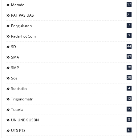
17
Metode
21
PAT PAS UAS
7
Pengukuran
7
Radarhot Com
44
SD
57
SMA
70
SMP
25
Soal
4
Statistika
12
Trigonometri
15
Tutorial
5
UN UNBK USBN
6
UTS PTS