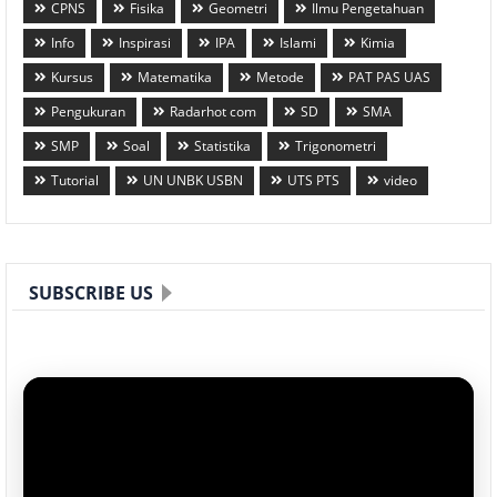
CPNS
Fisika
Geometri
Ilmu Pengetahuan
Info
Inspirasi
IPA
Islami
Kimia
Kursus
Matematika
Metode
PAT PAS UAS
Pengukuran
Radarhot com
SD
SMA
SMP
Soal
Statistika
Trigonometri
Tutorial
UN UNBK USBN
UTS PTS
video
SUBSCRIBE US