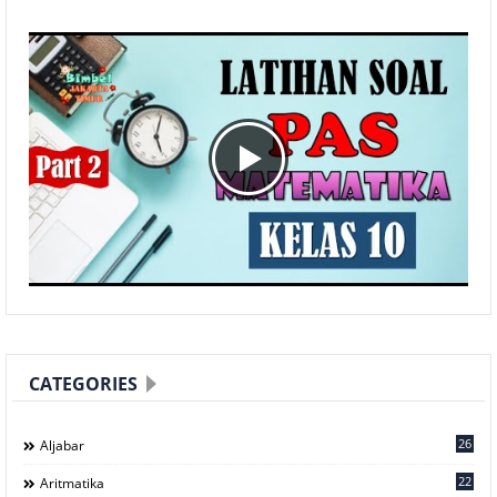
CATEGORIES
26
Aljabar
22
Aritmatika