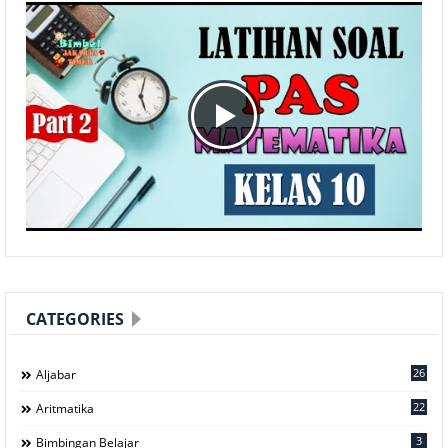
CATEGORIES
26
Aljabar
22
Aritmatika
3
Bimbingan Belajar