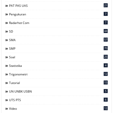
21
PAT PAS UAS
7
Pengukuran
7
Radarhot Com
44
SD
57
SMA
70
SMP
25
Soal
4
Statistika
12
Trigonometri
15
Tutorial
5
UN UNBK USBN
6
UTS PTS
12
Video