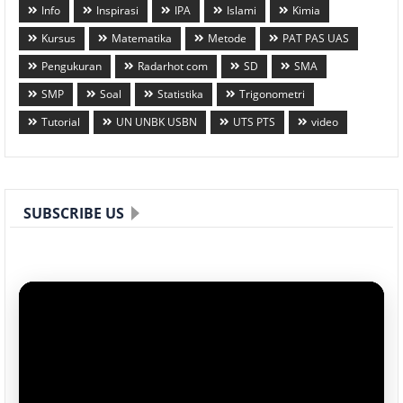
Info
Inspirasi
IPA
Islami
Kimia
Kursus
Matematika
Metode
PAT PAS UAS
Pengukuran
Radarhot com
SD
SMA
SMP
Soal
Statistika
Trigonometri
Tutorial
UN UNBK USBN
UTS PTS
video
SUBSCRIBE US