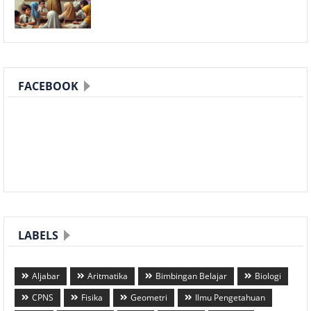
FACEBOOK
LABELS
Aljabar
Aritmatika
Bimbingan Belajar
Biologi
CPNS
Fisika
Geometri
Ilmu Pengetahuan