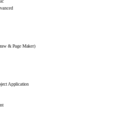
ic
vanced
Draw & Page Maker)
ect Application
nt