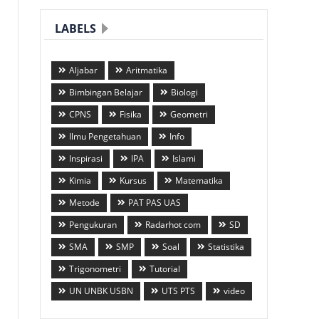
LABELS
Aljabar
Aritmatika
Bimbingan Belajar
Biologi
CPNS
Fisika
Geometri
Ilmu Pengetahuan
Info
Inspirasi
IPA
Islami
Kimia
Kursus
Matematika
Metode
PAT PAS UAS
Pengukuran
Radarhot com
SD
SMA
SMP
Soal
Statistika
Trigonometri
Tutorial
UN UNBK USBN
UTS PTS
video