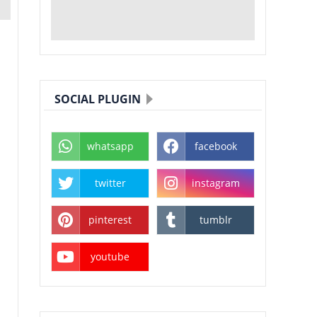
SOCIAL PLUGIN
whatsapp
facebook
twitter
instagram
pinterest
tumblr
youtube