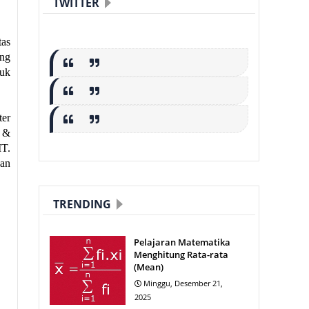
TWITTER
tas
ang
tuk
ter
e &
IT.
gan
TRENDING
Pelajaran Matematika
Menghitung Rata-rata
(Mean)
Minggu, Desember 21,
2025