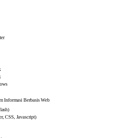
ter
k
x
dows
m Informasi Berbasis Web
lash)
, CSS, Javascript)