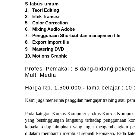
Silabus umum
1. Teori Editing
2. Efek Transisi
5. Color Correction
6. Mixing Audio Adobe
7. Penggunaan Shortcu
t dan manajemen file
8. Export import file
9. Mastering DVD
10. Motions Graphic
Profesi Pemakai : Bidang-bidang peker
Multi Media
Harga Rp. 1.500.000,- lama belajar : 10
Kami juga menerima panggilan mengajar training atau pem
Pada kategori Kursus Komputer , fokus Kursus Kompute
yang bersinggungan langsung terhadap penggunaan komp
kepada setiap pimpinan yang ingin mengembangkan pen
didalam membantu membuat sebuah kebijakan. Pada kateg