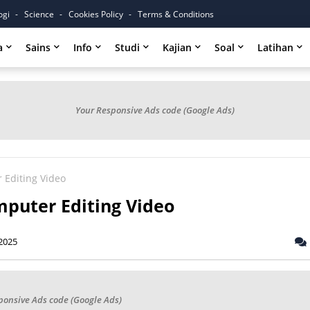
ogi
Science
Cookies Policy
Terms & Conditions
a
Sains
Info
Studi
Kajian
Soal
Latihan
Your Responsive Ads code (Google Ads)
 Editing Video
mputer Editing Video
2025
ponsive Ads code (Google Ads)