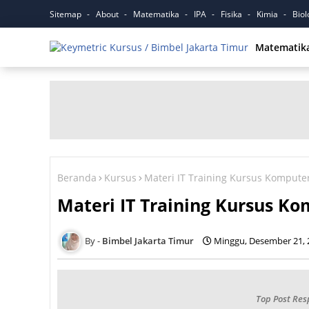
Sitemap
About
Matematika
IPA
Fisika
Kimia
Biol
Matematik
Beranda
Kursus
Materi IT Training Kursus Komputer
Materi IT Training Kursus Ko
Bimbel Jakarta Timur
Minggu, Desember 21, 
Top Post Res