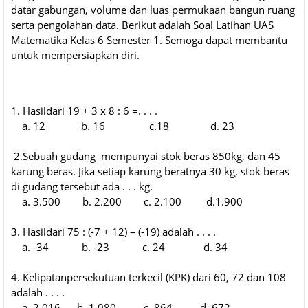
datar gabungan, volume dan luas permukaan bangun ruang
serta pengolahan data. Berikut adalah
Soal Latihan UAS
Matematika Kelas 6 Semester 1. Semoga dapat membantu
untuk mempersiapkan diri.
1. Hasildari 19 + 3 x 8 : 6 =. . . .
a. 12 b. 16 c.18 d. 23
2.Sebuah gudang mempunyai stok beras 850kg, dan 45
karung beras. Jika setiap karung beratnya 30 kg, stok beras
di gudang tersebut ada . . . kg.
a. 3.500 b. 2.200 c. 2.100 d.1.900
3. Hasildari 75 : (-7 + 12) – (-19) adalah . . . .
a. -34 b. -23 c. 24 d. 34
4. Kelipatanpersekutuan terkecil (KPK) dari 60, 72 dan 108
adalah . . . .
a. 2.016 b. 1.080 c. 864 d. 672