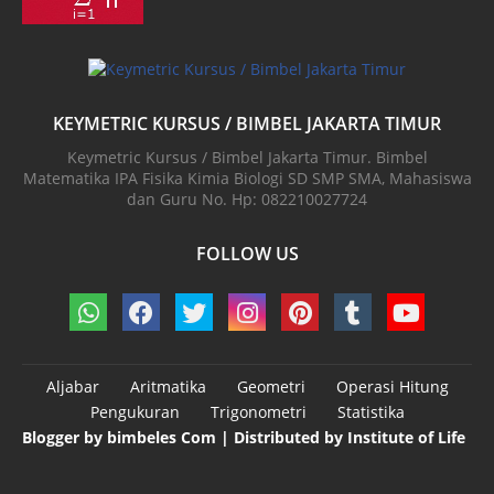
KEYMETRIC KURSUS / BIMBEL JAKARTA TIMUR
Keymetric Kursus / Bimbel Jakarta Timur. Bimbel
Matematika IPA Fisika Kimia Biologi SD SMP SMA, Mahasiswa
dan Guru No. Hp: 082210027724
FOLLOW US
Aljabar
Aritmatika
Geometri
Operasi Hitung
Pengukuran
Trigonometri
Statistika
Blogger by
bimbeles Com
| Distributed by
Institute of Life
Design by -
Blogger Templates
| Distributed by
BloggerTemplate.org