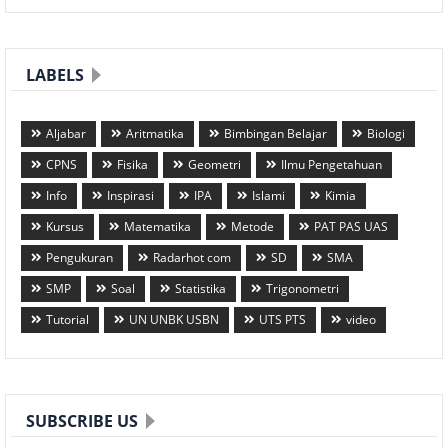
LABELS
Aljabar
Aritmatika
Bimbingan Belajar
Biologi
CPNS
Fisika
Geometri
Ilmu Pengetahuan
Info
Inspirasi
IPA
Islami
Kimia
Kursus
Matematika
Metode
PAT PAS UAS
Pengukuran
Radarhot com
SD
SMA
SMP
Soal
Statistika
Trigonometri
Tutorial
UN UNBK USBN
UTS PTS
video
SUBSCRIBE US