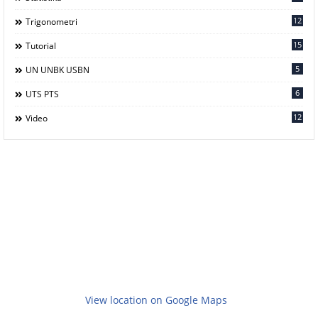
12
Trigonometri
15
Tutorial
5
UN UNBK USBN
6
UTS PTS
12
Video
View location on Google Maps