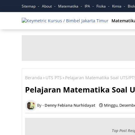
Sitemap
About
Matematika
IPA
Fisika
Kimia
Biol
Matematik
Beranda
UTS PTS
Pelajaran Matematika Soal UTS/PT
Pelajaran Matematika Soal U
Denny Febiana Nurhidayat
Minggu, Desembe
Top Post Res