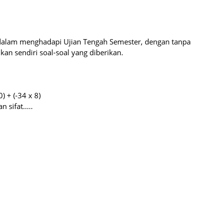
i, dalam menghadapi Ujian Tengah Semester, dengan tanpa
an sendiri soal-soal yang diberikan.
) + (-34 x 8)
sifat.....