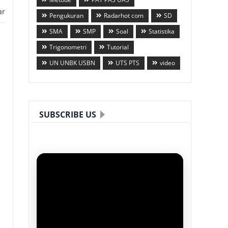
ar
Pengukuran
Radarhot com
SD
SMA
SMP
Soal
Statistika
Trigonometri
Tutorial
UN UNBK USBN
UTS PTS
video
SUBSCRIBE US