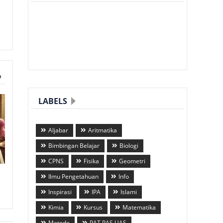
a
LABELS
Aljabar
Aritmatika
Bimbingan Belajar
Biologi
CPNS
Fisika
Geometri
Ilmu Pengetahuan
Info
Inspirasi
IPA
Islami
Kimia
Kursus
Matematika
Metode
PAT PAS UAS