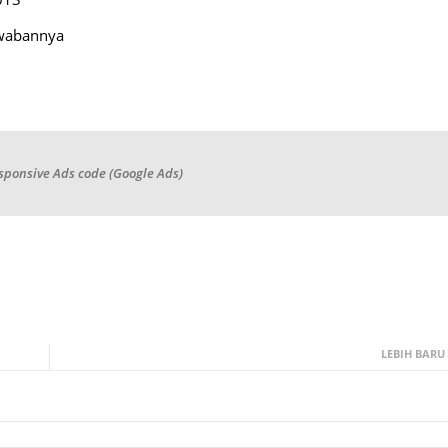
awabannya
sponsive Ads code (Google Ads)
LEBIH BARU