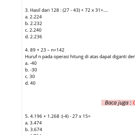
3. Hasil dari 128 : (27 - 43) + 72 x 31=....
a. 2.224
b. 2.232
c. 2.240
d. 2.236
4. 89
+ 23 – n=142
Huruf n pada operasi hitung di atas dapat diganti den
a. -40
b. -30
c. 30
d. 40
Baca juga :
5. 4.196 + 1.268 :(-4) - 27 x 15=
a. 3.474
b. 3.674