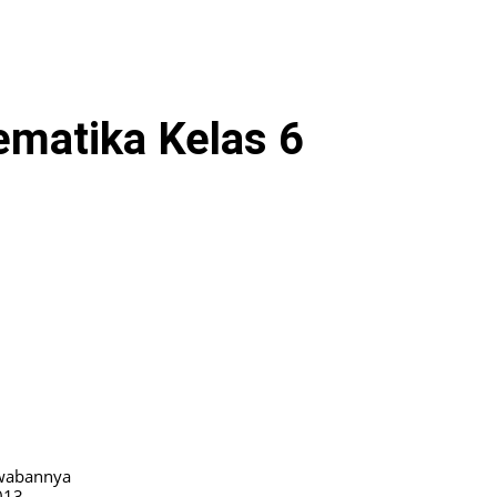
matika Kelas 6
awabannya
013