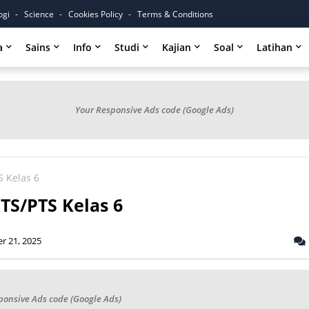
ogi
Science
Cookies Policy
Terms & Conditions
a
Sains
Info
Studi
Kajian
Soal
Latihan
Your Responsive Ads code (Google Ads)
S Kelas 6
TS/PTS Kelas 6
r 21, 2025
ponsive Ads code (Google Ads)