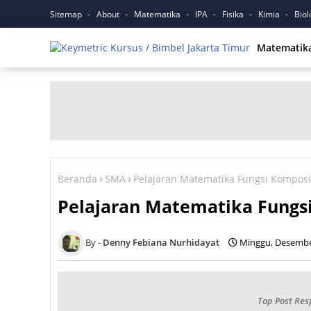
Sitemap
About
Matematika
IPA
Fisika
Kimia
Biol
Matematik
Beranda
SMA
Pelajaran Matematika Fungsi Komposis
Pelajaran Matematika Fungsi
Denny Febiana Nurhidayat
Minggu, Desembe
Top Post Res