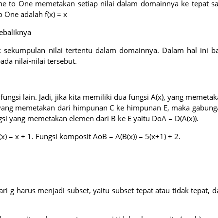
One to One memetakan setiap nilai dalam domainnya ke tepat s
 One adalah f(x) = x
ebaliknya
k sekumpulan nilai tertentu dalam domainnya. Dalam hal ini b
da nilai-nilai tersebut.
ungsi lain. Jadi, jika kita memiliki dua fungsi A(x), yang memeta
 yang memetakan dari himpunan C ke himpunan E, maka gabung
ungsi yang memetakan elemen dari B ke E yaitu DoA = D(A(x)).
x) = x + 1. Fungsi komposit AoB = A(B(x)) = 5(x+1) + 2.
ri g harus menjadi subset, yaitu subset tepat atau tidak tepat, d