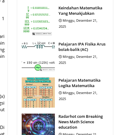
= a
Keindahan Matematika
Yang Menakjubkan
+ 1
Minggu, Desember 21,
2025
ari
ain
Pelajaran IPA Fisika Arus
ng
bolak-balik (AC)
ain
Minggu, Desember 21,
2025
Pelajaran Matematika
Logika Matematika
Minggu, Desember 21,
(x)
2025
gsi
ut
Radarhot com Breaking
News Math Science
 Di
education
pat
Minggu, Desember 21,