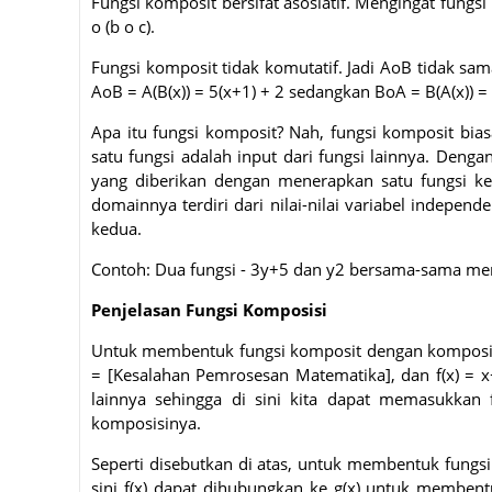
Fungsi komposit bersifat asosiatif. Mengingat fungsi 
o (b o c).
Fungsi komposit tidak komutatif. Jadi AoB tidak sa
AoB = A(B(x)) = 5(x+1) + 2 sedangkan BoA = B(A(x)) = (
Apa itu fungsi komposit? Nah, fungsi komposit biasa
satu fungsi adalah input dari fungsi lainnya. Dengan
yang diberikan dengan menerapkan satu fungsi ke 
domainnya terdiri dari nilai-nilai variabel independ
kedua.
Contoh: Dua fungsi - 3y+5 dan y2 bersama-sama mem
Penjelasan Fungsi Komposisi
Untuk membentuk fungsi komposit dengan komposisi d
= [Kesalahan Pemrosesan Matematika], dan f(x) = x
lainnya sehingga di sini kita dapat memasukkan 
komposisinya.
Seperti disebutkan di atas, untuk membentuk fungsi
sini f(x) dapat dihubungkan ke g(x) untuk membentuk