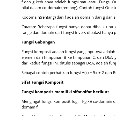
f dan g keduanya adalah fungsi satu-satu. Fungsi 
nilai dalam co-domain(rentang). Contoh fungsi One to
Kodomain(rentang) dari f adalah domain dari g dan s
Catatan: Beberapa fungsi hanya dapat dibalik untu
range dan domain dari fungsi invers dibatasi hanya pa
Fungsi Gabungan
Fungsi komposit adalah fungsi yang inputnya adalah f
elemen dari himpunan B ke himpunan C, dan D(x),
dari kedua fungsi ini, ditulis sebagai DoA, adalah f
Sebagai contoh perhatikan fungsi A(x) = 5x + 2 dan B(
Sifat Fungsi Komposit
Fungsi komposit memiliki sifat-sifat berikut:
Mengingat fungsi komposit fog = f(g(x)) co-domain da
domain f