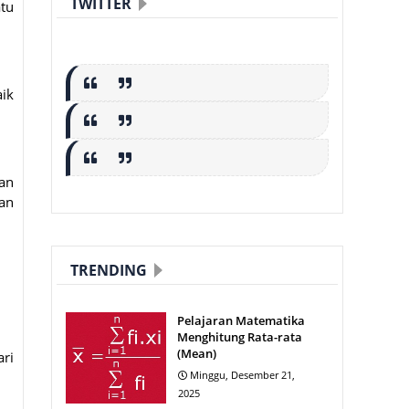
TWITTER
atu
aik
kan
an
TRENDING
Pelajaran Matematika
Menghitung Rata-rata
(Mean)
ari
Minggu, Desember 21,
2025