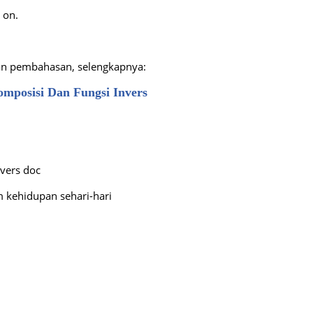
a on.
dan pembahasan, selengkapnya:
omposisi Dan Fungsi Invers
vers doc
m kehidupan sehari-hari