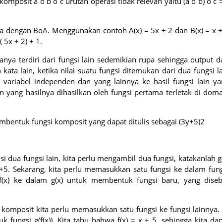
komposit a o b o c urutan operasi tidak relevan yaitu (a o b) o c 
ma dengan BoA. Menggunakan contoh A(x) = 5x + 2 dan B(x) = x 
 5x + 2) + 1.
nya terdiri dari fungsi lain sedemikian rupa sehingga output d
 kata lain, ketika nilai suatu fungsi ditemukan dari dua fungsi l
variabel independen dan yang lainnya ke hasil fungsi lain ya
en yang hasilnya dihasilkan oleh fungsi pertama terletak di dom
bentuk fungsi komposit yang dapat ditulis sebagai (3y+5)2
ua fungsi lain, kita perlu mengambil dua fungsi, katakanlah g
+5. Sekarang, kita perlu memasukkan satu fungsi ke dalam fun
f(x) ke dalam g(x) untuk membentuk fungsi baru, yang diseb
 komposit kita perlu memasukkan satu fungsi ke fungsi lainnya.
 fungsi g(f(x)). Kita tahu bahwa f(x) = x + 5, sehingga kita da