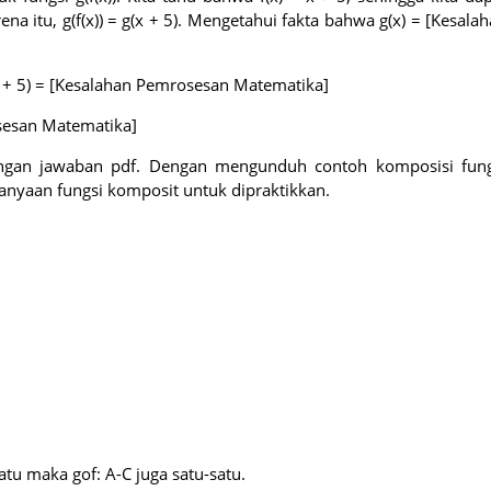
na itu, g(f(x)) = g(x + 5). Mengetahui fakta bahwa g(x) = [Kesala
x + 5) = [Kesalahan Pemrosesan Matematika]
rosesan Matematika]
engan jawaban pdf. Dengan mengunduh contoh komposisi fung
anyaan fungsi komposit untuk dipraktikkan.
satu maka gof: A-C juga satu-satu.