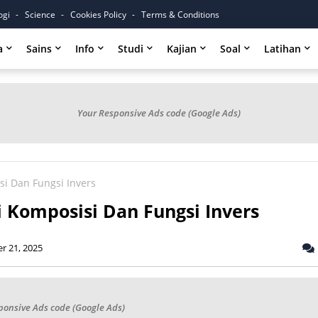
ogi
Science
Cookies Policy
Terms & Conditions
a
Sains
Info
Studi
Kajian
Soal
Latihan
Your Responsive Ads code (Google Ads)
i Dan Fungsi Invers
 Komposisi Dan Fungsi Invers
r 21, 2025
ponsive Ads code (Google Ads)