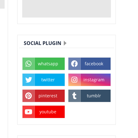
SOCIAL PLUGIN
whatsapp
facebook
twitter
instagram
pinterest
tumblr
youtube