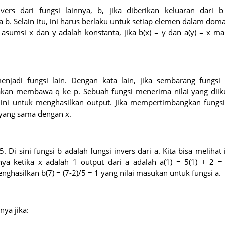
ers dari fungsi lainnya, b, jika diberikan keluaran dari b
b. Selain itu, ini harus berlaku untuk setiap elemen dalam dom
 asumsi x dan y adalah konstanta, jika b(x) = y dan a(y) = x m
enjadi fungsi lain. Dengan kata lain, jika sembarang fungsi 
” akan membawa q ke p. Sebuah fungsi menerima nilai yang diik
i ini untuk menghasilkan output. Jika mempertimbangkan fungsi
) yang sama dengan x.
. Di sini fungsi b adalah fungsi invers dari a. Kita bisa melihat 
a ketika x adalah 1 output dari a adalah a(1) = 5(1) + 2 = 
ghasilkan b(7) = (7-2)/5 = 1 yang nilai masukan untuk fungsi a.
nya jika: