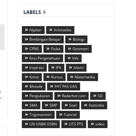
LABELS
Aljabar
Aritmatika
Bimbingan Belajar
Biologi
CPNS
Fisika
Geometri
Ilmu Pengetahuan
Info
Inspirasi
IPA
Islami
Kimia
Kursus
Matematika
Metode
PAT PAS UAS
Pengukuran
Radarhot com
SD
n
SMA
SMP
Soal
Statistika
Trigonometri
Tutorial
UN UNBK USBN
UTS PTS
video