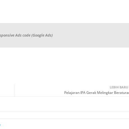
sponsive Ads code (Google Ads)
LEBIH BARU
Pelajaran IPA Gerak Melingkar Beratura