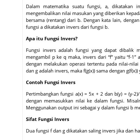
Dalam matematika suatu fungsi, a, dikatakan inv
mengembalikan nilai masukan yang diberikan kepada 
bersama (rentang) dari b. Dengan kata lain, dengan
fungsi a dikatakan invers dari fungsi b.
Apa itu Fungsi Invers?
Fungsi invers adalah fungsi yang dapat dibalik m
mengambil p ke q maka, invers dari “f” yaitu “f-1
dengan melakukan operasi tertentu pada nilai-nila
dan g adalah invers, maka f(g(x)) sama dengan g(f(x)
Contoh Fungsi Invers
Pertimbangkan fungsi a(x) = 5x + 2 dan b(y) = (y-2)/5
dengan memasukkan nilai ke dalam fungsi. Misalny
Menggunakan output ini sebagai y dalam fungsi b men
Sifat Fungsi Invers
Dua fungsi f dan g dikatakan saling invers jika dan ha