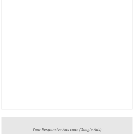
Your Responsive Ads code (Google Ads)