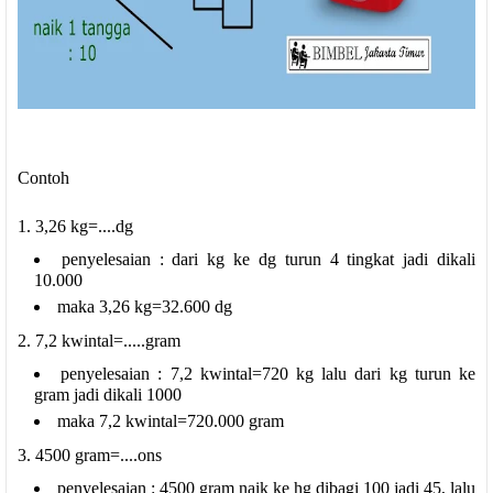
Contoh
1. 3,26 kg=....dg
penyelesaian : dari kg ke dg turun 4 tingkat jadi dikali
10.000
maka 3,26 kg=32.600 dg
2. 7,2 kwintal=.....gram
penyelesaian : 7,2 kwintal=720 kg lalu dari kg turun ke
gram jadi dikali 1000
maka 7,2 kwintal=720.000 gram
3. 4500 gram=....ons
penyelesaian : 4500 gram naik ke hg dibagi 100 jadi 45, lalu