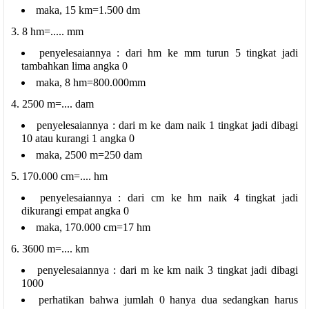
maka, 15 km=1.500 dm
3. 8 hm=..... mm
penyelesaiannya : dari hm ke mm turun 5 tingkat jadi
tambahkan lima angka 0
maka, 8 hm=800.000mm
4. 2500 m=.... dam
penyelesaiannya : dari m ke dam naik 1 tingkat jadi dibagi
10 atau kurangi 1 angka 0
maka, 2500 m=250 dam
5. 170.000 cm=.... hm
penyelesaiannya : dari cm ke hm naik 4 tingkat jadi
dikurangi empat angka 0
maka, 170.000 cm=17 hm
6. 3600 m=.... km
penyelesaiannya : dari m ke km naik 3 tingkat jadi dibagi
1000
perhatikan bahwa jumlah 0 hanya dua sedangkan harus