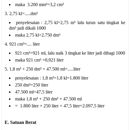
maka
3.200 mm³=3,2 cm³
3. 2,75 kl=.....dm³
penyelesaian :
2,75 kl=2,75 m³ lalu turun satu tingkat ke
dm³ jadi dikali 1000
maka
2,75 kl=2.750 dm³
4. 921 cm³=.... liter
921 cm³=921 ml, lalu naik 3 tingkat ke liter jadi dibagi 1000
maka 921
cm³ =0,921 liter
5. 1,8 m³ + 250 dm³ + 47.500 ml=.....liter
penyelesaian : 1,8 m³=1,8 kl=1.800 liter
250 dm³=250 liter
47.500 ml=47,5 liter
maka
1,8 m³ + 250 dm³ + 47.500 ml
=
1.800 liter +
250 liter +
47,5 liter=2.097,5 liter
E. Satuan Berat