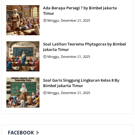
Ada Berapa Persegi ? by Bimbel Jakarta
Timur
Minggu, Desember 21, 2025
Soal Latihan Teorema Phytagoras by Bimbel
Jakarta Timur
Minggu, Desember 21, 2025
Soal Garis Singgung Lingkaran Kelas 8 By
Bimbel Jakarta Timur
Minggu, Desember 21, 2025
FACEBOOK