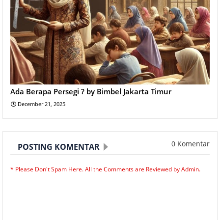
Ada Berapa Persegi ? by Bimbel Jakarta Timur
December 21, 2025
0 Komentar
POSTING KOMENTAR
* Please Don't Spam Here. All the Comments are Reviewed by Admin.