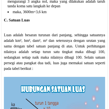
mengurangi 3 angka nol, maka yang dilakukan adalah taruh
tanda koma satu langkah ke depan
maka, 3600m=3,6 km
C. Satuan Luas
Luas adalah besaran turunan dari panjang, sehingga satuannya
adalah km², hm², dam², m² dan seterusnya dengan urutan yang
sama dengan tabel satuan panjang di atas. Untuk perhitungan
nilainya adalah setiap turun satu tingkat maka dibagi 100,
sedangkan setiap naik maka nilainya dibagi 100. Selain satuan
persegi atau pangkat dua tadi, luas juga memakai satuan seperti
pada tabel berikut :