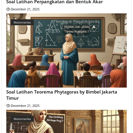
Soal Latihan Perpangkatan dan Bentuk Akar
December 21, 2025
Matematika
Soal Latihan Teorema Phytagoras by Bimbel Jakarta
Timur
December 21, 2025
Matematika