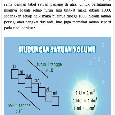
sama dengan tabel satuan panjang di atas. Untuk perhitungan
nilainya adalah setiap turun satu tingkat maka dibagi 1000,
sedangkan setiap naik maka nilainya dibagi 1000. Selain satuan
persegi atau pangkat dua tadi, luas juga memakai satuan seperti
pada tabel berikut :