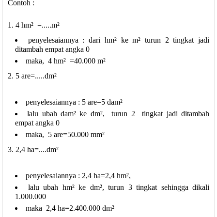
Contoh :
1. 4 hm² =.....m²
penyelesaiannya : dari hm² ke m² turun 2 tingkat jadi
ditambah empat angka 0
maka, 4 hm² =40.000 m²
2. 5 are=.....dm²
penyelesaiannya : 5 are=5 dam²
lalu ubah dam² ke dm², turun 2 tingkat jadi ditambah
empat angka 0
maka, 5 are=50.000 mm²
3. 2,4 ha=....dm²
penyelesaiannya : 2,4 ha=2,4 hm²,
lalu ubah hm² ke dm², turun 3 tingkat sehingga dikali
1.000.000
maka 2,4 ha=2.400.000 dm²