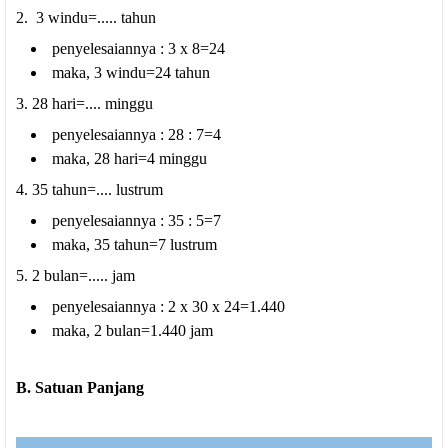
2. 3 windu=..... tahun
penyelesaiannya : 3 x 8=24
maka, 3 windu=24 tahun
3. 28 hari=.... minggu
penyelesaiannya : 28 : 7=4
maka, 28 hari=4 minggu
4. 35 tahun=.... lustrum
penyelesaiannya : 35 : 5=7
maka, 35 tahun=7 lustrum
5. 2 bulan=..... jam
penyelesaiannya : 2 x 30 x 24=1.440
maka, 2 bulan=1.440 jam
B. Satuan Panjang