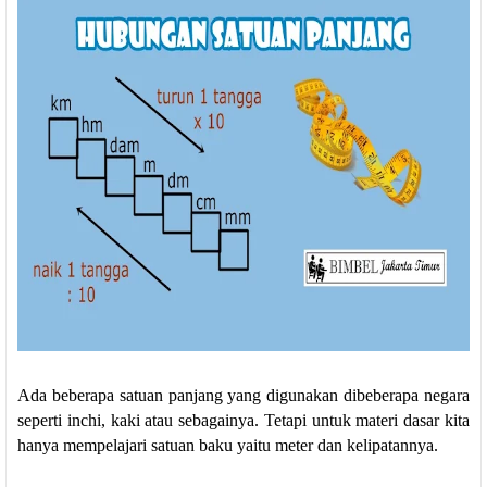
Ada beberapa satuan panjang yang digunakan dibeberapa negara
seperti inchi, kaki atau sebagainya. Tetapi untuk materi dasar kita
hanya mempelajari satuan baku yaitu meter dan kelipatannya.