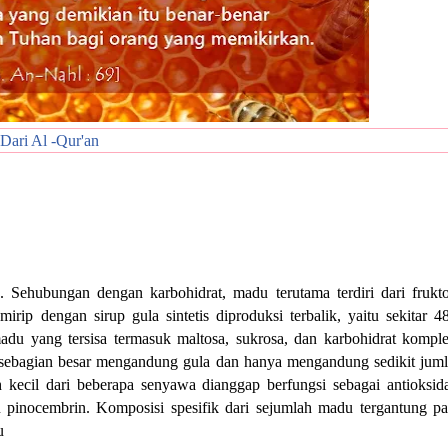
Dari Al -Qur'an
Sehubungan dengan karbohidrat, madu terutama terdiri dari frukt
irip dengan sirup gula sintetis diproduksi terbalik, yaitu sekitar 
adu yang tersisa termasuk maltosa, sukrosa, dan karbohidrat kompl
u sebagian besar mengandung gula dan hanya mengandung sedikit jum
kecil dari beberapa senyawa dianggap berfungsi sebagai antioksid
an pinocembrin. Komposisi spesifik dari sejumlah madu tergantung p
u