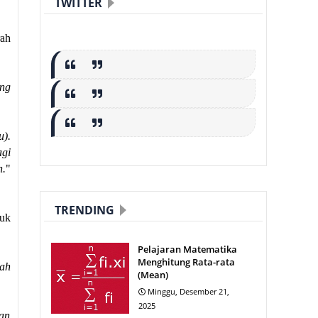
TWITTER
rah
ang
u).
gi
n.
"
TRENDING
duk
Pelajaran Matematika
Menghitung Rata-rata
ah
(Mean)
Minggu, Desember 21,
2025
an