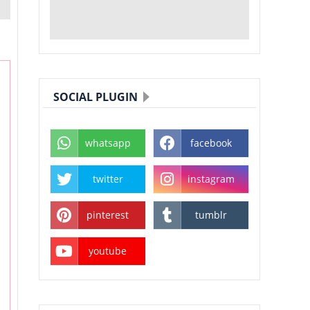
SOCIAL PLUGIN
whatsapp
facebook
twitter
instagram
pinterest
tumblr
youtube