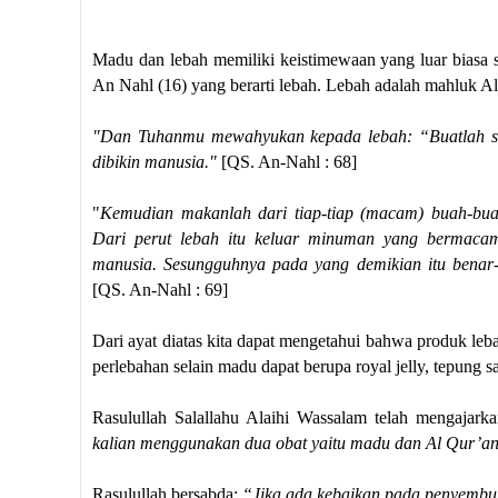
Madu dan lebah memiliki keistimewaan yang luar biasa se
An Nahl (16) yang berarti lebah. Lebah adalah mahluk 
"Dan Tuhanmu mewahyukan kepada lebah: “Buatlah sara
dibikin manusia."
[QS. An-Nahl : 68]
"
Kemudian makanlah dari tiap-tiap (macam) buah-bu
Dari perut lebah itu keluar minuman yang bermaca
manusia. Sesungguhnya pada yang demikian itu benar-
[QS. An-Nahl : 69]
Dari ayat diatas kita dapat mengetahui
bahwa
produk leba
perlebahan selain madu dapat berupa royal jelly, tepung sa
Rasulullah Salallahu Alaihi Wassalam telah mengajar
kalian menggunakan dua obat yaitu madu dan Al Qur’an
Rasulullah bersabda:
“Jika ada kebaikan pada penyembuh