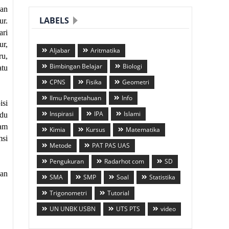
dan
LABELS
ur.
ari
ur,
Aljabar
Aritmatika
ru,
Bimbingan Belajar
Biologi
atu
CPNS
Fisika
Geometri
Ilmu Pengetahuan
Info
isi
Inspirasi
IPA
Islami
adu
lam
Kimia
Kursus
Matematika
msi
Metode
PAT PAS UAS
Pengukuran
Radarhot com
SD
wan
SMA
SMP
Soal
Statistika
Trigonometri
Tutorial
UN UNBK USBN
UTS PTS
video