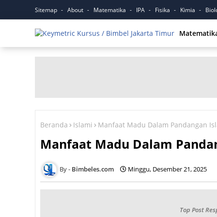
Sitemap
About
Matematika
IPA
Fisika
Kimia
Biol
Matematik
Beranda
Islami
Manfaat Madu Dalam Pandangan Is
Manfaat Madu Dalam Pandan
Bimbeles.com
Minggu, Desember 21, 2025
Top Post Res