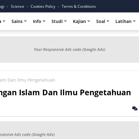
ogi
Science
Cookies Policy
Terms & Conditions
a
Sains
Info
Studi
Kajian
Soal
Latihan
Your Responsive Ads code (Google Ads)
lam Dan Ilmu Pengetahuan
gan Islam Dan Ilmu Pengetahuan
ponsive Ads code (Google Ads)