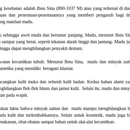
ng kesehatan adalah Ibnu Sina
(890-1037 M)
atau yang terkenal di du
huan dan penemuan-penemuannya yang memberi pengaruh bagi il
tang manfaat madu.
 sehingga awet muda dan berumur panjang. Madu, menurut Ibnu Si
sampai yang berat, seperti tekanan darah tinggi dan jantung. Madu j
ehingga dapat menghilangkan penyakit demam.
awatan kecantikan tubuh. Menurut Ibnu Sina, madu dan minyak zai
metika yang memiliki beragam khasiat.
cangkan kulit muka dan seluruh kulit badan. Kedua bahan alami y
hilangkan flek-flek hitam dan jamur kulit. Selain itu, madu dan min
tan pada wajah.
emukan fakta bahwa minyak zaitun dan madu mampu menghilangkan 
pada kulit dan melembabkannya. Selain untuk kosmetik, madu juga b
akanan, obat-obatan sampai bahan untuk alat-alat kecantikan.