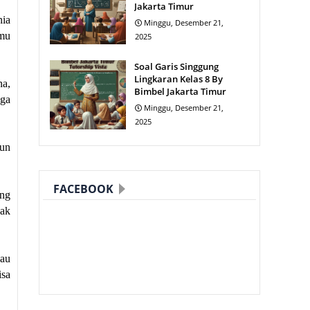
Jakarta Timur
nia
Minggu, Desember 21,
mu
2025
Soal Garis Singgung
Lingkaran Kelas 8 By
na,
Bimbel Jakarta Timur
uga
Minggu, Desember 21,
2025
tun
FACEBOOK
ang
yak
bau
isa