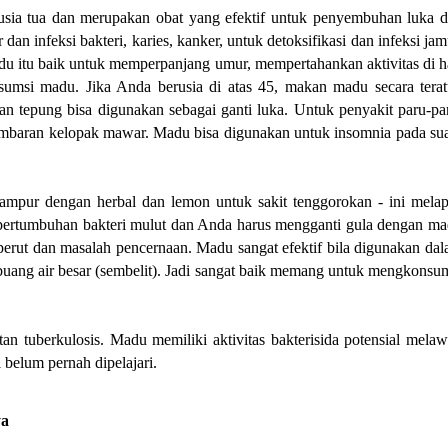
usia tua dan merupakan obat yang efektif untuk penyembuhan luka 
n infeksi bakteri, karies, kanker, untuk detoksifikasi dan infeksi jam
 itu baik untuk memperpanjang umur, mempertahankan aktivitas di h
msi madu. Jika Anda berusia di atas 45, makan madu secara terat
 tepung bisa digunakan sebagai ganti luka. Untuk penyakit paru-pa
embaran kelopak mawar. Madu bisa digunakan untuk insomnia pada su
ampur dengan herbal dan lemon untuk sakit tenggorokan - ini melap
pertumbuhan bakteri mulut dan Anda harus mengganti gula dengan m
erut dan masalah pencernaan. Madu sangat efektif bila digunakan da
 buang air besar (sembelit). Jadi sangat baik memang untuk mengkonsu
 tuberkulosis. Madu memiliki aktivitas bakterisida potensial mela
belum pernah dipelajari.
ya