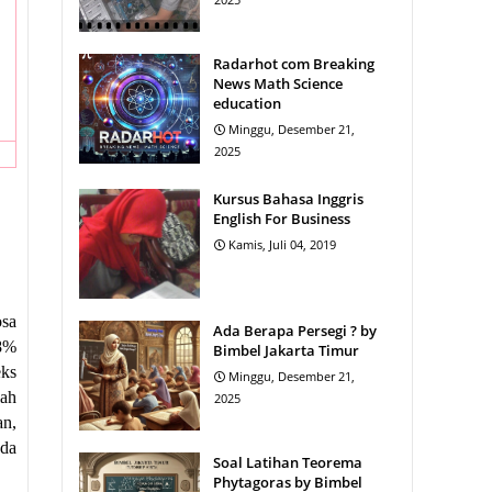
Radarhot com Breaking
News Math Science
education
Minggu, Desember 21,
2025
Kursus Bahasa Inggris
English For Business
Kamis, Juli 04, 2019
osa
Ada Berapa Persegi ? by
48%
Bimbel Jakarta Timur
eks
Minggu, Desember 21,
lah
2025
an,
ada
Soal Latihan Teorema
Phytagoras by Bimbel