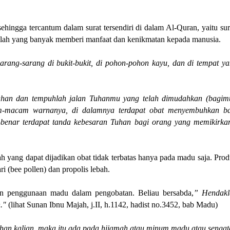
hingga tercantum dalam surat tersendiri di dalam Al-Quran, yaitu su
Allah yang banyak memberi manfaat dan kenikmatan kepada manusia.
ng-sarang di bukit-bukit, di pohon-pohon kayu, dan di tempat y
ahan dan tempuhlah jalan Tuhanmu yang telah dimudahkan (bagim
m-macam warnanya, di dalamnya terdapat obat menyembuhkan ba
benar terdapat tanda kebesaran Tuhan bagi orang yang memikirka
h yang dapat dijadikan obat tidak terbatas hanya pada madu saja. Pro
ri (bee pollen) dan propolis lebah.
kan penggunaan madu dalam pengobatan. Beliau
bersabda,
” Hendakl
."
(lihat Sunan Ibnu Majah, j.II, h.1142, hadist no.3452, bab Madu)
an kalian, maka itu ada pada hijamah atau minum madu atau sengat