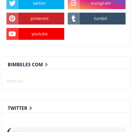
twitter
instagram
pinterest
tumblr
youtube
BIMBELES COM
Memuat...
TWITTER