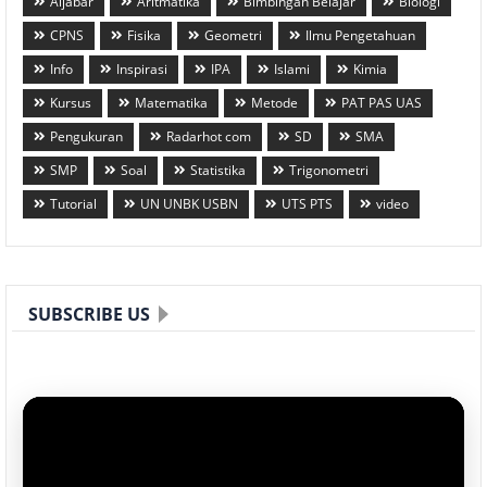
Aljabar
Aritmatika
Bimbingan Belajar
Biologi
CPNS
Fisika
Geometri
Ilmu Pengetahuan
Info
Inspirasi
IPA
Islami
Kimia
Kursus
Matematika
Metode
PAT PAS UAS
Pengukuran
Radarhot com
SD
SMA
SMP
Soal
Statistika
Trigonometri
Tutorial
UN UNBK USBN
UTS PTS
video
SUBSCRIBE US