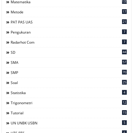
135
Matematika
17
Metode
21
PAT PAS UAS
7
Pengukuran
7
Radarhot Com
44
SD
57
SMA
70
SMP
25
Soal
4
Statistika
12
Trigonometri
15
Tutorial
5
UN UNBK USBN
6