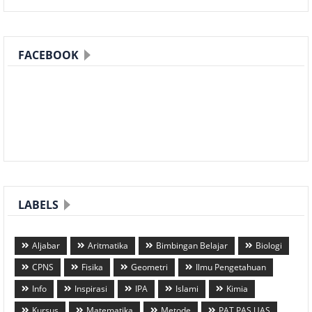
FACEBOOK
LABELS
Aljabar
Aritmatika
Bimbingan Belajar
Biologi
CPNS
Fisika
Geometri
Ilmu Pengetahuan
Info
Inspirasi
IPA
Islami
Kimia
Kursus
Matematika
Metode
PAT PAS UAS