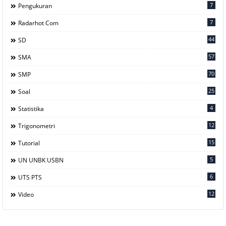
7
Pengukuran
7
Radarhot Com
44
SD
57
SMA
70
SMP
25
Soal
4
Statistika
12
Trigonometri
15
Tutorial
5
UN UNBK USBN
6
UTS PTS
12
Video