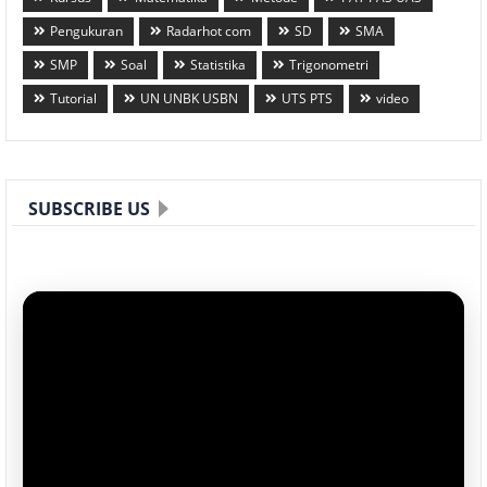
Pengukuran
Radarhot com
SD
SMA
SMP
Soal
Statistika
Trigonometri
Tutorial
UN UNBK USBN
UTS PTS
video
SUBSCRIBE US