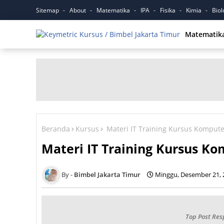
Sitemap
About
Matematika
IPA
Fisika
Kimia
Biol
Matematik
Beranda
Kursus
Materi IT Training Kursus Kompute
Materi IT Training Kursus Ko
Bimbel Jakarta Timur
Minggu, Desember 21, 
Top Post Res