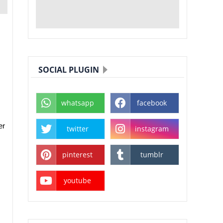
SOCIAL PLUGIN
whatsapp
facebook
er
twitter
instagram
pinterest
tumblr
youtube