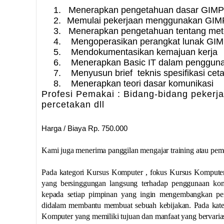
1.
Menerapkan pengetahuan dasar GIMP
2.
Memulai pekerjaan menggunakan GIMP
3.
Menerapkan pengetahuan tentang meto
4.
Mengoperasikan perangkat lunak GIM
5.
Mendokumentasikan kemajuan kerja
6.
Menerapkan Basic IT dalam penggun
7.
Menyusun brief teknis spesifikasi cet
8.
Menerapkan teori dasar komunikasi
Profesi Pemakai :
Bidang-bidang pekerj
percetakan dll
Harga / Biaya Rp. 750.000
Kami juga menerima panggilan mengajar training atau pem
Pada kategori Kursus Komputer , fokus Kursus Kompute
yang bersinggungan langsung terhadap penggunaan komp
kepada setiap pimpinan yang ingin mengembangkan pen
didalam membantu membuat sebuah kebijakan. Pada kateg
Komputer yang memiliki tujuan dan manfaat yang bervarias