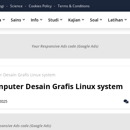
ogi
Science
Cookies Policy
Terms & Conditions
a
Sains
Info
Studi
Kajian
Soal
Latihan
Your Responsive Ads code (Google Ads)
r Desain Grafis Linux system
mputer Desain Grafis Linux system
2025
ponsive Ads code (Google Ads)