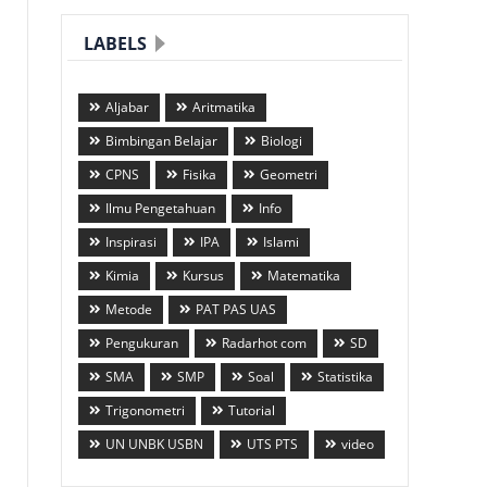
LABELS
Aljabar
Aritmatika
Bimbingan Belajar
Biologi
CPNS
Fisika
Geometri
Ilmu Pengetahuan
Info
Inspirasi
IPA
Islami
Kimia
Kursus
Matematika
Metode
PAT PAS UAS
Pengukuran
Radarhot com
SD
SMA
SMP
Soal
Statistika
Trigonometri
Tutorial
UN UNBK USBN
UTS PTS
video