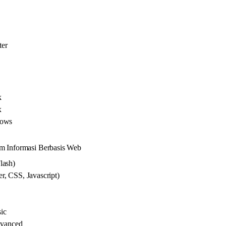
ter
k
x
dows
m Informasi Berbasis Web
lash)
, CSS, Javascript)
ic
vanced