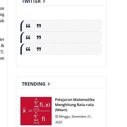
TWITTER
tas
ang
tuk
ter
e &
IT.
gan
TRENDING
Pelajaran Matematika
Menghitung Rata-rata
(Mean)
Minggu, Desember 21,
2025