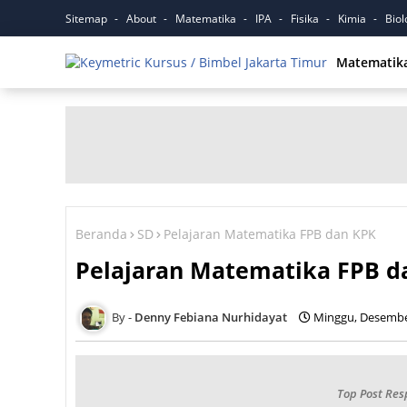
Sitemap
About
Matematika
IPA
Fisika
Kimia
Biol
Matematik
Beranda
SD
Pelajaran Matematika FPB dan KPK
Pelajaran Matematika FPB d
Denny Febiana Nurhidayat
Minggu, Desembe
Top Post Res