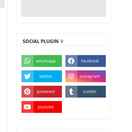
SOCIAL PLUGIN
whatsapp
facebook
twitter
instagram
pinterest
tumblr
youtube