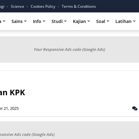
ogi
Science
Cookies Policy
Terms & Conditions
a
Sains
Info
Studi
Kajian
Soal
Latihan
Your Responsive Ads code (Google Ads)
an KPK
r 21, 2025
ponsive Ads code (Google Ads)