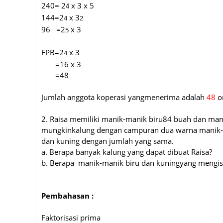
240=
2
x 3 x 5
4
144=2
x 3
4
2
96 =2
x 3
5
FPB=2
x 3
4
=16 x 3
=48
Jumlah anggota koperasi yangmenerima adalah
48
o
2. Raisa memiliki manik-manik biru84 buah dan man
mungkinkalung dengan campuran dua warna manik-ma
dan kuning dengan jumlah yang sama.
a. Berapa banyak kalung yang dapat dibuat Raisa?
b. Berapa
manik-manik biru dan kuningyang mengisi
Pembahasan :
Faktorisasi prima