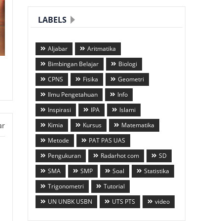
LABELS
Aljabar
Aritmatika
Bimbingan Belajar
Biologi
CPNS
Fisika
Geometri
Ilmu Pengetahuan
Info
Inspirasi
IPA
Islami
ar
Kimia
Kursus
Matematika
Metode
PAT PAS UAS
Pengukuran
Radarhot com
SD
SMA
SMP
Soal
Statistika
Trigonometri
Tutorial
UN UNBK USBN
UTS PTS
video