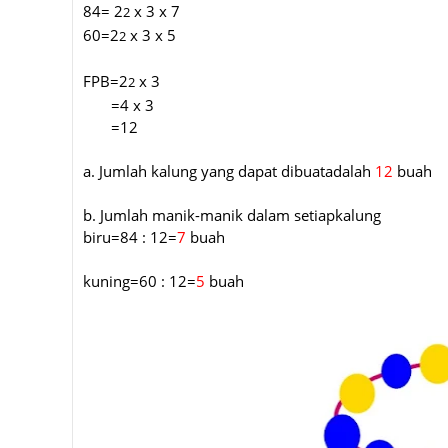
84= 2
x 3 x 7
2
60=2
x 3 x 5
2
FPB=2
x 3
2
=4 x 3
=12
a. Jumlah kalung yang dapat dibuatadalah
12
buah
b. Jumlah manik-manik dalam setiapkalung
biru=84 : 12=
7
buah
kuning=60 : 12=
5
buah