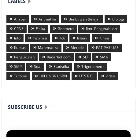
LABELS
Aljabar
Aritmatika
Bimbingan Belajar
Biologi
CPNS
Fisika
Geometri
Ilmu Pengetahuan
Info
Inspirasi
IPA
Islami
Kimia
Kursus
Matematika
Metode
PAT PAS UAS
Pengukuran
Radarhot com
SD
SMA
SMP
Soal
Statistika
Trigonometri
Tutorial
UN UNBK USBN
UTS PTS
video
SUBSCRIBE US