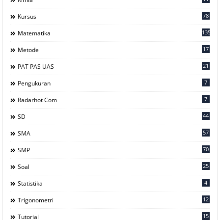
78
Kursus
135
Matematika
17
Metode
21
PAT PAS UAS
7
Pengukuran
7
Radarhot Com
44
SD
57
SMA
70
SMP
25
Soal
4
Statistika
12
Trigonometri
15
Tutorial