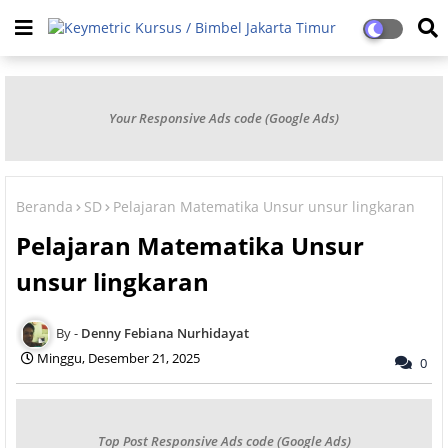
Your Responsive Ads code (Google Ads)
Beranda
SD
Pelajaran Matematika Unsur unsur lingkaran
Pelajaran Matematika Unsur
unsur lingkaran
Denny Febiana Nurhidayat
Minggu, Desember 21, 2025
0
Top Post Responsive Ads code (Google Ads)