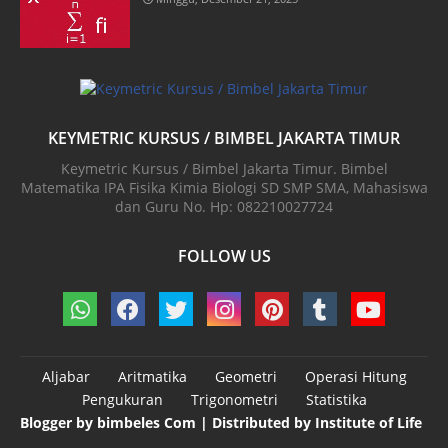
KEYMETRIC KURSUS / BIMBEL JAKARTA TIMUR
Keymetric Kursus / Bimbel Jakarta Timur. Bimbel
Matematika IPA Fisika Kimia Biologi SD SMP SMA, Mahasiswa
dan Guru No. Hp: 082210027724
FOLLOW US
Aljabar
Aritmatika
Geometri
Operasi Hitung
Pengukuran
Trigonometri
Statistika
Blogger by
bimbeles Com
| Distributed by
Institute of Life
Design by -
Blogger Templates
| Distributed by