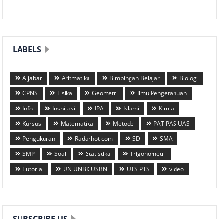
LABELS
Aljabar
Aritmatika
Bimbingan Belajar
Biologi
CPNS
Fisika
Geometri
Ilmu Pengetahuan
Info
Inspirasi
IPA
Islami
Kimia
Kursus
Matematika
Metode
PAT PAS UAS
Pengukuran
Radarhot com
SD
SMA
SMP
Soal
Statistika
Trigonometri
Tutorial
UN UNBK USBN
UTS PTS
video
SUBSCRIBE US