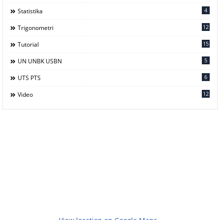
4
Statistika
12
Trigonometri
15
Tutorial
5
UN UNBK USBN
6
UTS PTS
12
Video